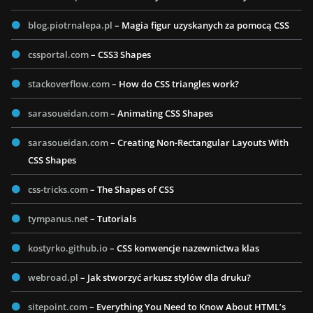
blog.piotrnalepa.pl
– Magia figur uzyskanych za pomocą CSS
cssportal.com
– CSS3 Shapes
stackoverflow.com
– How do CSS triangles work?
sarasoueidan.com
– Animating CSS Shapes
sarasoueidan.com
– Creating Non-Rectangular Layouts With
CSS Shapes
css-tricks.com
– The Shapes of CSS
tympanus.net
– Tutorials
kostyrko.github.io
– CSS konwencje nazewnictwa klas
webroad.pl
– Jak stworzyć arkusz stylów dla druku?
sitepoint.com
– Everything You Need to Know About HTML’s