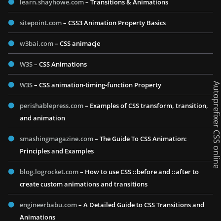
learn.shayhowe.com
– Transitions & Animations
sitepoint.com
– CSS3 Animation Property Basics
w3bai.com
– CSS animacje
W3S
– CSS Animations
W3S
– CSS animation-timing-function Property
Autoprefixer CSS onl
perishablepress.com
– Examples of CSS transform, transition,
and animation
smashingmagazine.com
– The Guide To CSS Animation:
Principles and Examples
blog.logrocket.com
– How to use CSS ::before and ::after to
create custom animations and transitions
engineerbabu.com
– A Detailed Guide to CSS Transitions and
Animations