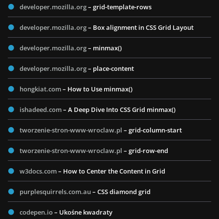
developer.mozilla.org
– grid-template-rows
developer.mozilla.org
– Box alignment in CSS Grid Layout
developer.mozilla.org
– minmax()
developer.mozilla.org
– place-content
hongkiat.com
– How to Use minmax()
ishadeed.com
– A Deep Dive Into CSS Grid minmax()
tworzenie-stron-www-wroclaw.pl
– grid-column-start
tworzenie-stron-www-wroclaw.pl
– grid-row-end
w3docs.com
– How to Center the Content in Grid
purplesquirrels.com.au
– CSS diamond grid
codepen.io
– Ukośne kwadraty