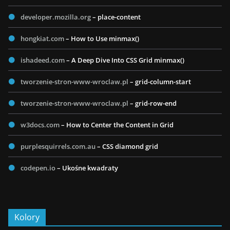
developer.mozilla.org
– place-content
hongkiat.com
– How to Use minmax()
ishadeed.com
– A Deep Dive Into CSS Grid minmax()
tworzenie-stron-www-wroclaw.pl
– grid-column-start
tworzenie-stron-www-wroclaw.pl
– grid-row-end
w3docs.com
– How to Center the Content in Grid
purplesquirrels.com.au
– CSS diamond grid
codepen.io
– Ukośne kwadraty
Kolory