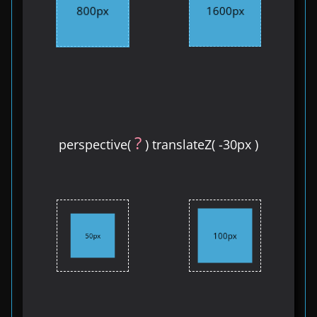
800px
1600px
?
perspective(
) translateZ( -30px )
100px
50px