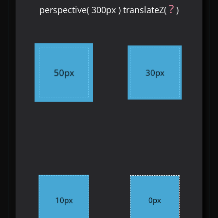
?
perspective( 300px ) translateZ(
)
50px
30px
10px
0px