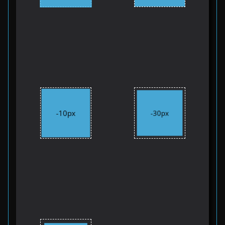
-10px
-30px