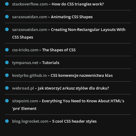
stackoverflow.com
– How do CSS triangles work?
sarasoueidan.com
– Animating CSS Shapes
sarasoueidan.com
– Creating Non-Rectangular Layouts With
CSS Shapes
css-tricks.com
– The Shapes of CSS
tympanus.net
– Tutorials
kostyrko.github.io
– CSS konwencje nazewnictwa klas
webroad.pl
– Jak stworzyć arkusz stylów dla druku?
sitepoint.com
– Everything You Need to Know About HTML’s
‘pre’ Element
blog.logrocket.com
– 5 cool CSS header styles