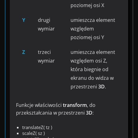
poziomej osi X
Y
drugi
umieszcza element
wymiar
względem
poziomej osi Y
Z
trzeci
umieszcza element
wymiar
względem osi Z,
która biegnie od
ekranu do widza w
przestrzeni
3D
.
Funkcje właściwości
transform
, do
przekształcania w przestrzeni
3D
:
translateZ( tz )
scaleZ( sz )