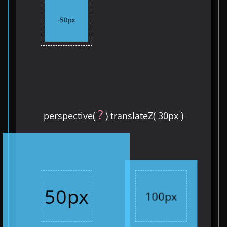
-50px
?
perspective(
) translateZ( 30px )
50px
100px