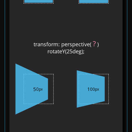
?
transform: perspective(
)
rotateY(25deg);
50px
100px