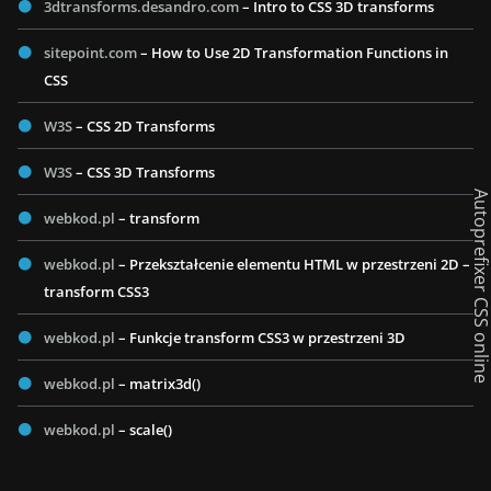
3dtransforms.desandro.com
– Intro to CSS 3D transforms
sitepoint.com
– How to Use 2D Transformation Functions in
CSS
W3S
– CSS 2D Transforms
W3S
– CSS 3D Transforms
Autoprefixer CSS onl
webkod.pl
– transform
webkod.pl
– Przekształcenie elementu HTML w przestrzeni 2D –
transform CSS3
webkod.pl
– Funkcje transform CSS3 w przestrzeni 3D
webkod.pl
– matrix3d()
webkod.pl
– scale()