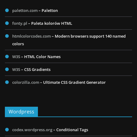
paletton.com
– Paletton
fonty.pl
– Paleta kolorów HTML
htmlcolorcodes.com
– Modern browsers support 140 named
colors
W3S
– HTML Color Names
W3S
– CSS Gradients
colorzilla.com
– Ultimate CSS Gradient Generator
Wordpress
codex.wordpress.org
– Conditional Tags