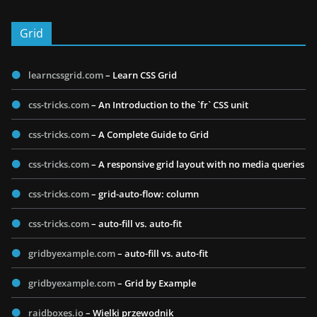
Grid
learncssgrid.com
– Learn CSS Grid
css-tricks.com
– An Introduction to the `fr` CSS unit
css-tricks.com
– A Complete Guide to Grid
css-tricks.com
– A responsive grid layout with no media queries
css-tricks.com
– grid-auto-flow: column
css-tricks.com
– auto-fill vs. auto-fit
gridbyexample.com
– auto-fill vs. auto-fit
gridbyexample.com
– Grid by Example
raidboxes.io
– Wielki przewodnik