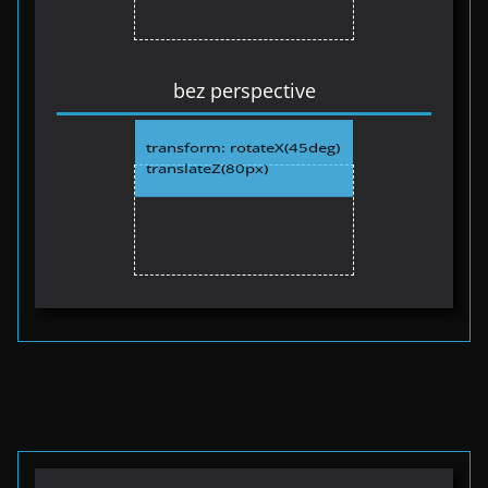
bez perspective
transform: rotateX(45deg)
translateZ(80px)