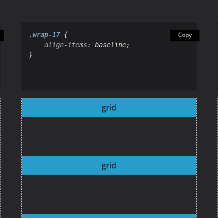
.wrap-17
 {

Copy
align
-
items
:
 baseline;

}
grid
grid