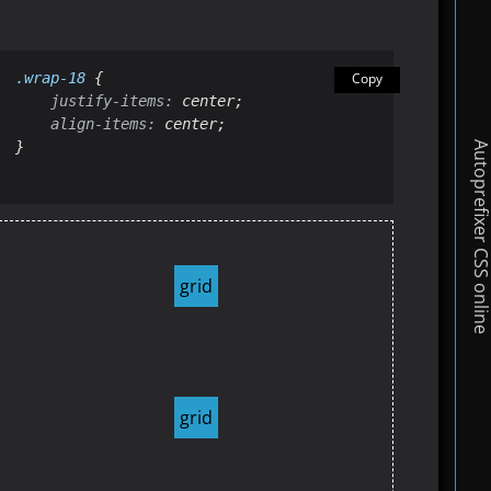
.wrap-18
 {

Copy
justify-items:
 center;

align-items:
 center;

}
Autoprefixer CSS onl
grid
grid