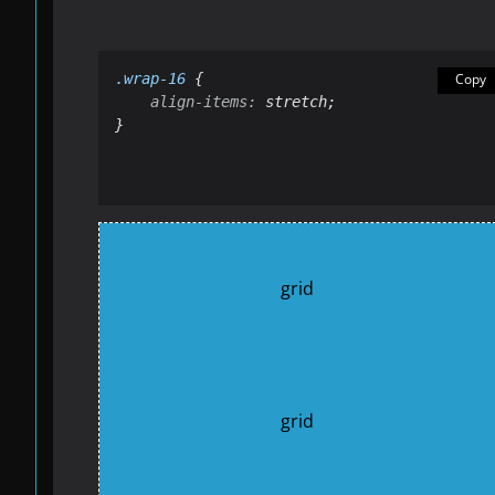
.wrap-16
 {

Copy
align
-
items
:
 stretch;

}
grid
grid