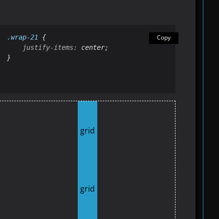
.wrap-21
 {

Copy
justify-
items
:
 center;

}
grid
grid