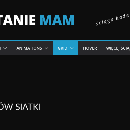
ściąga kode
N
ANIMATIONS
GRID
HOVER
WIĘCEJ ŚCI
W SIATKI