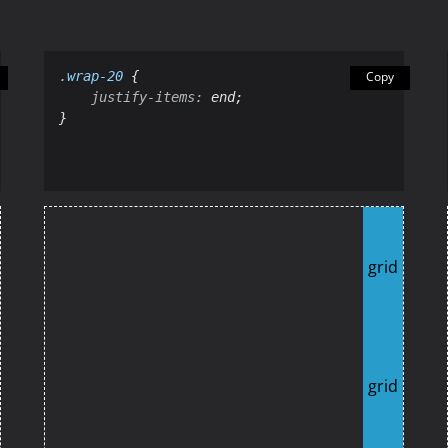
.wrap-20
 {

Copy
justify-
items
:
 end;

}
grid
grid