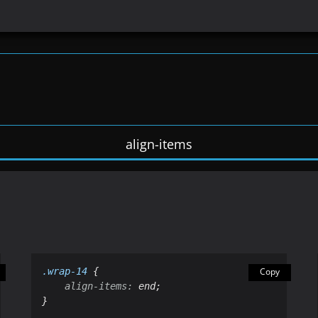
align-items
.wrap-14
 {

Copy
align
-
items
:
 end;

}