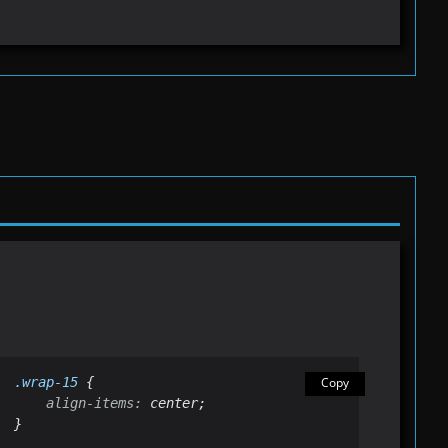
.wrap-15
 {

Copy
align
-
items
:
 center;

}