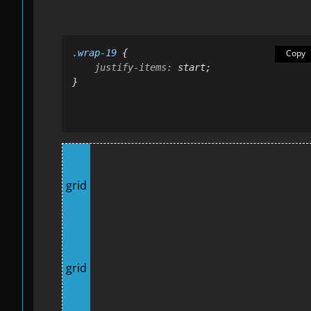
.wrap-19
 {

Copy
justify-items:
 start;

}
grid
grid