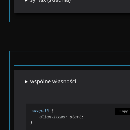
wspólne własności
.wrap-13
 {

Copy
align-items:
 start;

}