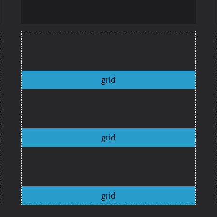
grid
grid
grid